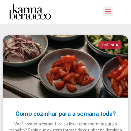
E-book Grátis: Sustentabilidade
ENTENDA
Como cozinhar para a semana toda?
Você costuma comer fora ou levar uma marmita para o
trabalho? Sabia que existem formas de cozinhar no domingo